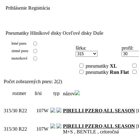
Prihlásenie
Registrácia
CALL CENTER:
0915 873 121
Pneumatiky
Hliníkové disky
Oceľové disky
Duše
letné pneu
šírka:
profil:
zimné pneu
motorkové
pneumatiky
XL
pneumatiky
Run Flat
Počet zobrazených pneu: 2(2)
rozmer
li/si
typ
názov
315/30 R22
107W
PIRELLI PZERO ALL SEASON
[f
PIRELLI PZERO ALL SEASON
[f
315/30 R22
107W
M+S , BENTLE , celoročná