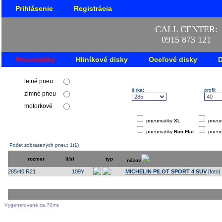
Prihlásenie
Registrácia
CALL CENTER:
0915 873 121
Pneumatiky
Hliníkové disky
Oceľové disky
letné pneu
šírka:
profil:
zimné pneu
motorkové
pneumatiky
XL
pneum
pneumatiky
Run Flat
pneum
Počet zobrazených pneu: 1(1)
rozmer
li/si
typ
názov
285/40 R21
109Y
MICHELIN PILOT SPORT 4 SUV
[foto]
Vygenerované za:70ms